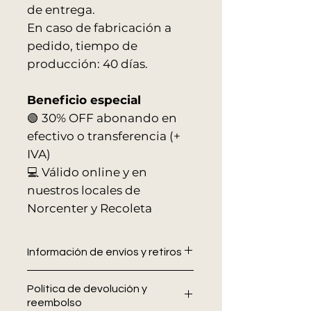
de entrega.
En caso de fabricación a
pedido, tiempo de
producción: 40 días.
Beneficio especial
🟢 30% OFF abonando en
efectivo o transferencia (+
IVA)
💻 Válido online y en
nuestros locales de
Norcenter y Recoleta
Información de envíos y retiros
ENVIOS
Política de devolución y
El costo del envío no está
reembolso
incluido en las compras a través