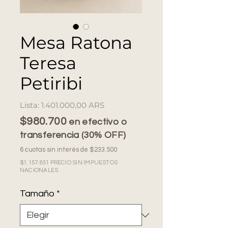
Mesa Ratona
Teresa
Petiribi
Precio
1.401.000,00 ARS
$980.700
en efectivo o
transferencia (30% OFF)
6 cuotas sin interés de $233.500
$1.157.851 PRECIO SIN IMPUESTOS
NACIONALES
Tamaño
*