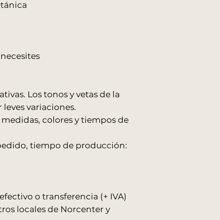
confirmado.
etánica
Recomendamos as
personas para el 
RECOMENDACION
Antes de la entrega
necesites
pasillos, escaleras 
ingreso del produc
desembalá el produc
tivas. Los tonos y vetas de la
horas para evitar h
leves variaciones.
Allo Interiores no se
 medidas, colores y tiempos de
embalaje se mantie
 pedido, tiempo de producción:
ectivo o transferencia (+ IVA)
tros locales de Norcenter y