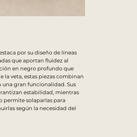
O:
00
que cuente con a
Todos los produ
embalados y prot
IMPORTANTE: CAR
Los precios publicad
ENVIOS AL INTERI
Para conocer el cost
Los envíos al int
es necesario coordi
logística contrat
El traslado desd
staca por su diseño de líneas
empresa de trans
adas que aportan fluidez al
cargo del cliente
ación en negro profundo que
 de la veta, estas piezas combinan
ENTREGAS EN EDIF
Por ascensor: sin
 una gran funcionalidad. Sus
Por escalera: con
arantizan estabilidad, mientras
Nuestros fletes no r
o permite solaparlas para
ventana, salvo previ
buirlas según la necesidad del
RETIROS EN EL LO
Podés retirar tu 
Shopping Norcente