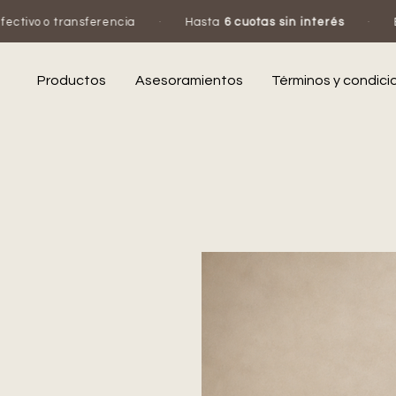
ncia
·
Hasta
6 cuotas sin interés
·
Escribinos por Wha
Productos
Asesoramientos
Términos y condici