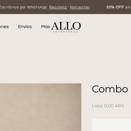
tsApp:
Recoleta
·
Norcenter
·
30% OFF
en efectivo o transfer
ones
Envios
Más
Combo C
Pr
0,00 ARS