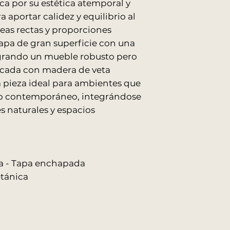
ca por su estética atemporal y
WhatsApp una ve
COST
$150.0
También podés ele
 aportar calidez y equilibrio al
O:
00
que cuente con a
íneas rectas y proporciones
Todos los produ
pa de gran superficie con una
embalados y prot
IMPORTANTE: CAR
logrando un mueble robusto pero
Los precios publicad
ricada con madera de veta
ENVIOS AL INTERI
Para conocer el cost
Los envíos al int
la pieza ideal para ambientes que
es necesario coordi
logística contrat
 o contemporáneo, integrándose
El traslado desd
s naturales y espacios
empresa de trans
cargo del cliente
ENTREGAS EN EDIF
Por ascensor: sin
za - Tapa enchapada
Por escalera: con
etánica
Nuestros fletes no r
ventana, salvo previ
RETIROS EN EL LO
Podés retirar tu 