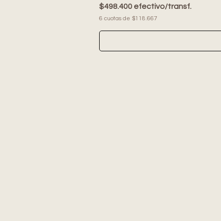
$498.400 efectivo/transf.
6 cuotas de $118.667