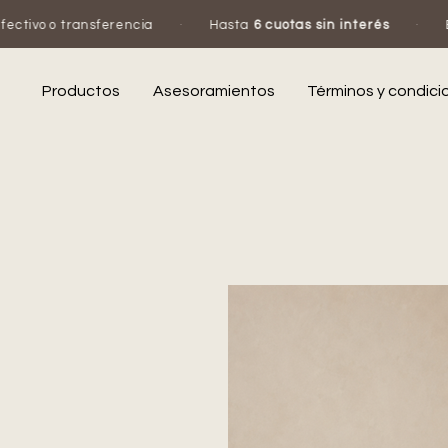
encia
·
Hasta
6 cuotas sin interés
·
Escribinos por Wh
Productos
Asesoramientos
Términos y condici