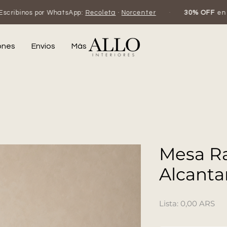
atsApp:
Recoleta
·
Norcenter
·
30% OFF
en efectivo o transfe
ones
Envios
Más
Mesa R
Alcantar
Pr
0,00 ARS