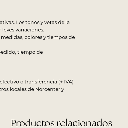
Shopping Norcente
confirmado.
Recomendamos as
tivas. Los tonos y vetas de la
personas para el 
leves variaciones.
 medidas, colores y tiempos de
RECOMENDACION
Antes de la entrega
pasillos, escaleras 
pedido, tiempo de
ingreso del produc
desembalá el produc
horas para evitar h
Allo Interiores no se
embalaje se mantie
ectivo o transferencia (+ IVA)
tros locales de Norcenter y
Productos relacionados