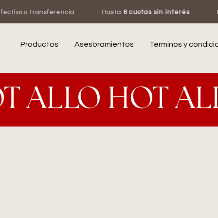
tivo o transferencia
·
Hasta
6 cuotas sin interés
·
Es
Productos
Asesoramientos
Términos y condici
T ALLO HOT AL