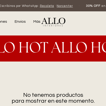
cribinos por WhatsApp:
Recoleta
·
Norcenter
·
30% OFF
en ef
ones
Envios
Más
LO HOT ALLO H
No tenemos productos
para mostrar en este momento.