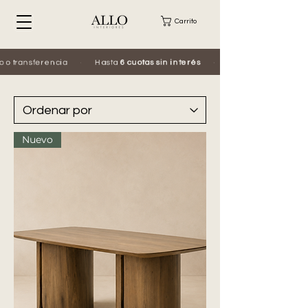
Carrito
Hasta
6 cuotas sin interés
·
Escribinos por WhatsApp:
Nuevo