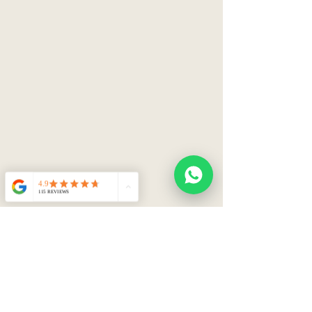
Recomendamos asistir con al
menos dos personas para el
retiro.
RECOMENDACIONES
Antes de la entrega, verificar
medidas de puertas, pasillos,
escaleras y ascensores para
asegurar el ingreso del producto.
Una vez recibida la entrega,
desembalá el producto dentro de
las primeras 24 horas para evitar
humedad o marcas en el tapizado.
Allo Interiores no se responsabiliza
por daños si el embalaje se
mantiene cerrado por más de 24
horas.