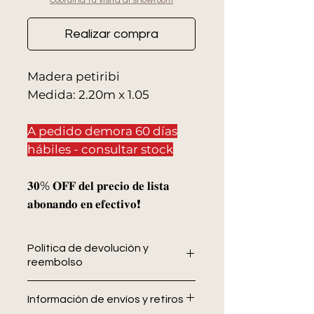
Coordiná tu visita al showroom
Realizar compra
Madera petiribi
Medida: 2.20m x 1.05
A pedido demora 60 días
hábiles - consultar stock
𝟑𝟎% 𝐎𝐅𝐅 𝐝𝐞𝐥 𝐩𝐫𝐞𝐜𝐢𝐨 𝐝𝐞 𝐥𝐢𝐬𝐭𝐚
𝐚𝐛𝐨𝐧𝐚𝐧𝐝𝐨 𝐞𝐧 𝐞𝐟𝐞𝐜𝐭𝐢𝐯𝐨❗
Política de devolución y
reembolso
En Allo Interiores
no se aceptan
Información de envíos y retiros
devoluciones ni cambios una vez