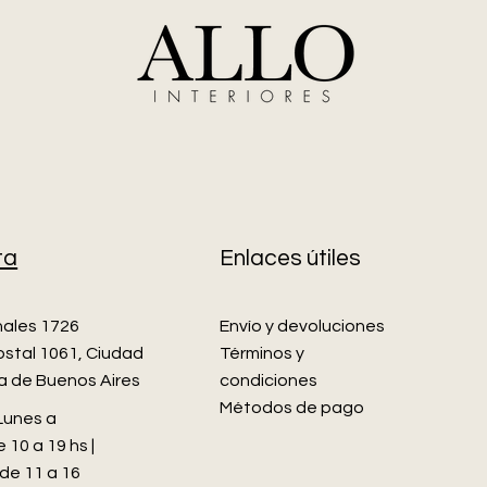
ta
Enlaces útiles
nales 1726
Envío y devoluciones
stal 1061, Ciudad
Términos y
 de Buenos Aires
condiciones
Métodos de pago
 Lunes a
 10 a 19 hs |
de 11 a 16