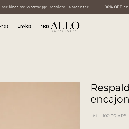
 WhatsApp:
Recoleta
·
Norcenter
·
30% OFF
en efectivo o tra
ones
Envios
Más
Respal
encajo
100,00 ARS