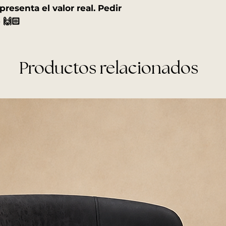
presenta el valor real. Pedir
Shopping Norcente
 🙌🏻
confirmado.
Recomendamos as
personas para el 
Productos relacionados
RECOMENDACION
Antes de la entrega
pasillos, escaleras 
ingreso del produc
desembalá el produc
horas para evitar h
Allo Interiores no se
embalaje se mantie