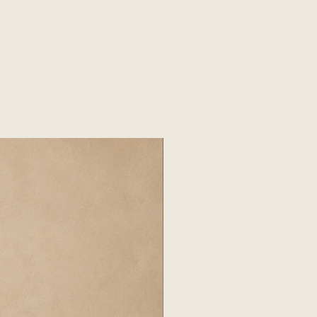
r, con cita previa y pago total
istir con al menos dos
retiro.
ES
, verificar medidas de puertas,
y ascensores para asegurar el
to.
Una vez recibida la entrega,
to dentro de las primeras 24
umedad o marcas en el tapizado.
 responsabiliza por daños si el
ne cerrado por más de 24 horas.