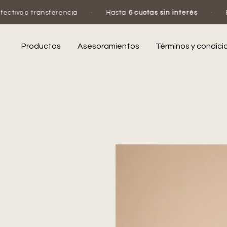
sferencia
·
Hasta
6 cuotas sin interés
·
Escribinos por
Productos
Asesoramientos
Términos y condici