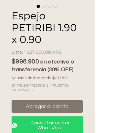
Espejo
PETIRIBI 1.90
x 0.90
Precio
1.427.000,00 ARS
$998.900
en efectivo o
transferencia (30% OFF)
6 cuotas sin interés de $237.833
$1.179.339 PRECIO SIN IMPUESTOS
NACIONALES
Agregar al carrito
Consultanos por
WhatsApp