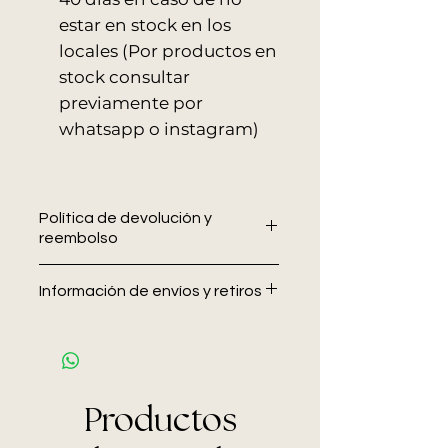
estar en stock en los
locales (Por productos en
stock consultar
previamente por
whatsapp o instagram)
Política de devolución y
reembolso
En Allo Interiores no se aceptan
Información de envíos y retiros
devoluciones ni cambios una vez
confirmada la compra. Se
En Allo Interiores trabajamos para
recomienda verificar medidas,
que cada entrega sea segura y
tapizados y detalles antes de
eficiente. A continuación, te
finalizar el pedido.
detallamos cómo gestionamos
Ante cualquier duda, nuestro
Productos
nuestros envíos y retiros.
equipo está disponible para
ENVIOS