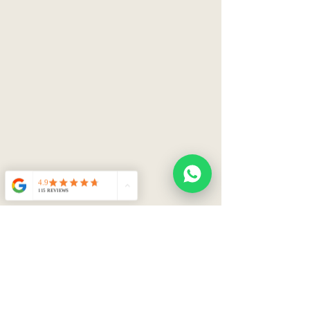
menos dos personas para el
retiro.
RECOMENDACIONES
Antes de la entrega, verificar
medidas de puertas, pasillos,
escaleras y ascensores para
asegurar el ingreso del producto.
Una vez recibida la entrega,
desembalá el producto dentro de
las primeras 24 horas para evitar
humedad o marcas en el tapizado.
Allo Interiores no se responsabiliza
por daños si el embalaje se
mantiene cerrado por más de 24
horas.