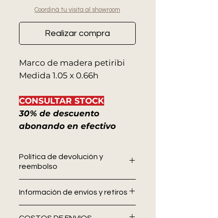
Coordiná tu visita al showroom
Realizar compra
Marco de madera petiribi
Medida 1.05 x 0.66h
CONSULTAR STOCK
30% de descuento
abonando en efectivo
Política de devolución y
reembolso
En Allo Interiores
no se aceptan
Información de envíos y retiros
devoluciones ni cambios una vez
confirmada la compra.
Se
En Allo Interiores trabajamos para
recomienda verificar medidas,