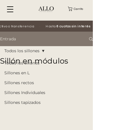
Carrito
vo o transferencia
·
Hasta
6 cuotas sin interés
·
Entrada
Todos los sillones
Sillón en módulos
Todos los sillones
Sillones en L
Sillones rectos
Sillones Individuales
Sillones tapizados