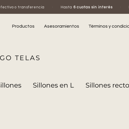
tivo o transferencia
·
Hasta
6 cuotas sin interés
·
Es
Productos
Asesoramientos
Términos y condici
GO TELAS
illones
Sillones en L
Sillones rect
s tapizados