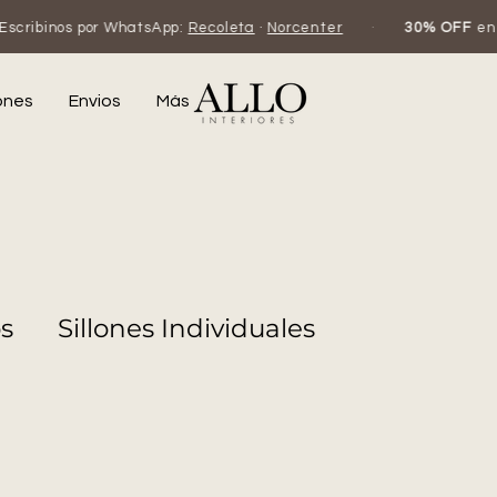
cribinos por WhatsApp:
Recoleta
·
Norcenter
·
30% OFF
en efe
ones
Envios
Más
os
Sillones Individuales