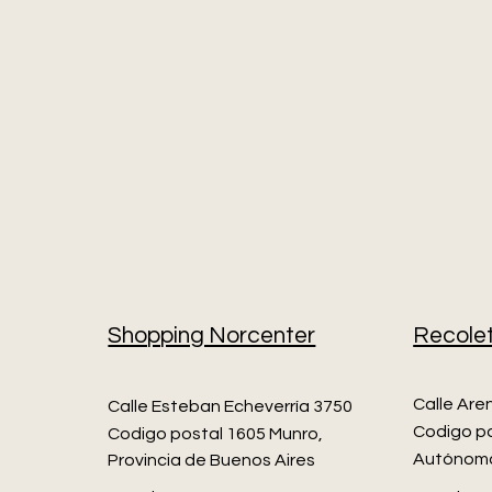
Shopping Norcenter
Recole
Calle Are
Calle Esteban Echeverría 3750
Codigo po
Codigo postal 1605 Munro,
Autónoma
Provincia de Buenos Aires​