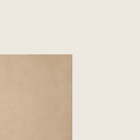
r, con cita previa y pago total
istir con al menos dos
retiro.
ES
, verificar medidas de puertas,
y ascensores para asegurar el
to.
Una vez recibida la entrega,
to dentro de las primeras 24
umedad o marcas en el tapizado.
 responsabiliza por daños si el
ne cerrado por más de 24 horas.