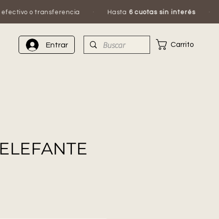
erencia
·
Hasta
6 cuotas sin interés
·
Escribinos por 
Carrito
Entrar
 ELEFANTE
ecio