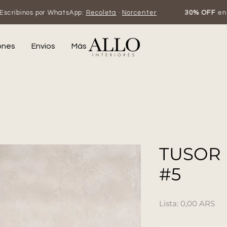
hatsApp:
Recoleta
·
Norcenter
·
30% OFF
en efectivo o transf
ones
Envios
Más
TUSOR
#5
Pr
0,00 ARS