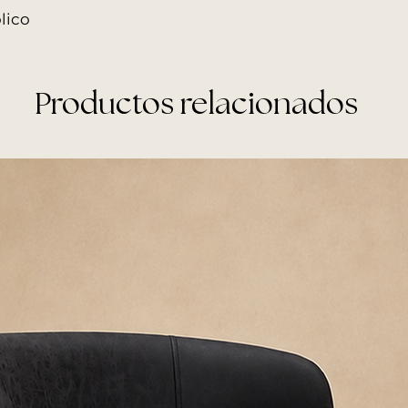
lico
Shopping Norcente
confirmado.
Recomendamos as
personas para el 
Productos relacionados
RECOMENDACION
Antes de la entrega
pasillos, escaleras 
ingreso del produc
desembalá el produc
horas para evitar h
Allo Interiores no se
embalaje se mantie