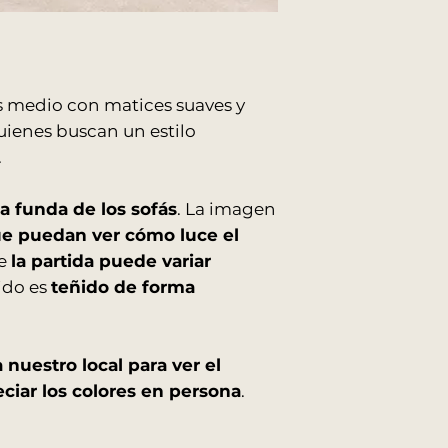
WhatsApp una ve
COST
$150.0
También podés ele
O:
00
que cuente con a
Todos los produ
embalados y prot
IMPORTANTE: CAR
s medio con matices suaves y
Los precios publicad
quienes buscan un estilo
ENVIOS AL INTERI
Para conocer el cost
.
Los envíos al int
es necesario coordi
logística contrat
El traslado desd
la funda de los sofás
. La imagen
empresa de trans
ue puedan ver cómo luce el
cargo del cliente
ue
la partida puede variar
jido es
teñido de forma
ENTREGAS EN EDIF
Por ascensor: sin
Por escalera: con
Nuestros fletes no r
 nuestro local para ver el
ventana, salvo previ
ciar los colores en persona
.
RETIROS EN EL LO
Podés retirar tu 