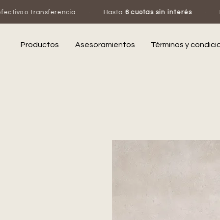
rencia
·
Hasta
6 cuotas sin interés
·
Escribinos por W
Productos
Asesoramientos
Términos y condici