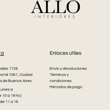
ta
Enlaces útiles
nales 1726
Envío y devoluciones
stal 1061, Ciudad
Términos y
 de Buenos Aires
condiciones
Métodos de pago
 Lunes a
 10 a 19 hs |
de 11 a 16