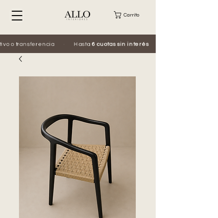
Carrito
 o transferencia
·
Hasta
6 cuotas sin interés
·