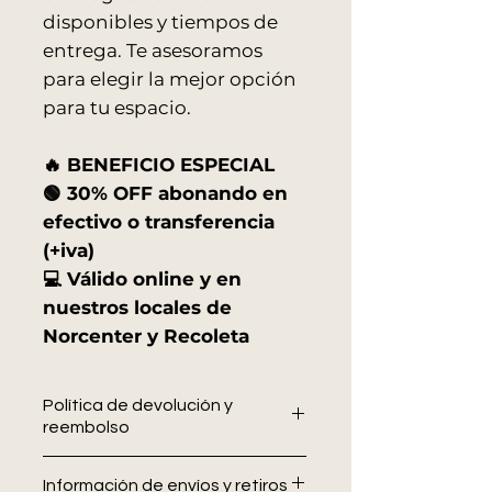
disponibles y tiempos de
entrega. Te asesoramos
para elegir la mejor opción
para tu espacio.
🔥 BENEFICIO ESPECIAL
🟢 30% OFF abonando en
efectivo o transferencia
(+iva)
💻 Válido online y en
nuestros locales de
Norcenter y Recoleta
Política de devolución y
reembolso
En Allo Interiores
no se aceptan
Información de envíos y retiros
devoluciones ni cambios una vez