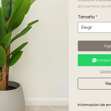
6 cuotas sin interés d
$270.248 PRECIO SIN 
Tamaño
*
Elegir
Agr
Consul
Coordin
Re
Información de env