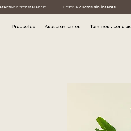
ferencia
·
Hasta
6 cuotas sin interés
·
Escribinos por
Productos
Asesoramientos
Términos y condici