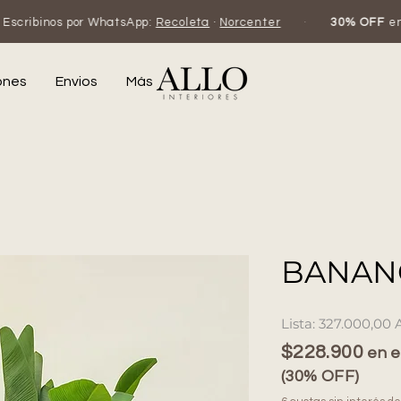
 WhatsApp:
Recoleta
·
Norcenter
·
30% OFF
en efectivo o tran
ones
Envios
Más
BANAN
327.000,00 
$228.900
en e
(30% OFF)