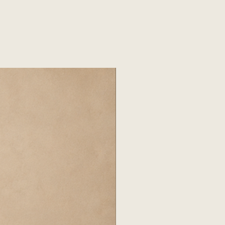
compra en nuestro local del
os son estimativos de referencia.
r, con cita previa y pago total
OR
o final exacto hasta tu domicilio,
erior se realizan mediante la
nar la entrega por WhatsApp.
ada por el cliente.
e nuestro depósito hasta la
porte tiene un costo adicional a
.
ICIOS
 cargo adicional.
 costo adicional por piso.
ealizan subidas por balcón o
a cotización con el flete.
CAL
compra en nuestro local del
r, con cita previa y pago total
istir con al menos dos
retiro.