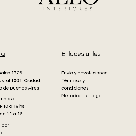
ta
Enlaces útiles
nales 1726
Envío y devoluciones
stal 1061, Ciudad
Términos y
 de Buenos Aires
condiciones
Métodos de pago
 Lunes a
 10 a 19 hs |
de 11 a 16
s por
p