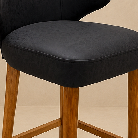
RECOMENDACION
Antes de la entrega
pasillos, escaleras 
ingreso del produc
desembalá el produc
horas para evitar h
Allo Interiores no se
embalaje se mantie