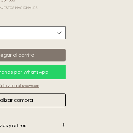
e $54.500
IMPUESTOS NACIONALES
egar al carrito
tanos por WhatsApp
á tu visita al showroom
alizar compra
íos y retiros