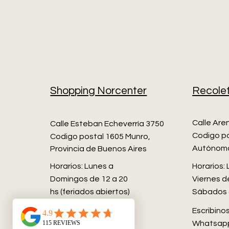
Shopping Norcenter
Recole
Calle Are
Calle Esteban Echeverría 3750
Codigo po
Codigo postal 1605 Munro,
Autónoma
Provincia de Buenos Aires​
Horarios: Lunes a
Horarios:
Domingos de 12 a 20
Viernes de
hs (feriados abiertos)
Sábados 
Escribinos por
Escribino
Whatsapp
Whatsap