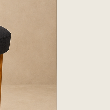
ES
, verificar medidas de puertas,
y ascensores para asegurar el
to.
Una vez recibida la entrega,
to dentro de las primeras 24
umedad o marcas en el tapizado.
 responsabiliza por daños si el
ne cerrado por más de 24 horas.