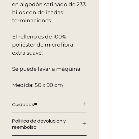
en algodón satinado de 233
hilos con delicadas
terminaciones.
El relleno es de 100%
poliéster de microfibra
extra suave.
Se puede lavar a máquina.
Medida: 50 x 90 cm
Cuidados!!!
Lavar en agua fría o a una
Política de devolución y
temperatura de hasta 40°C en un
reembolso
proceso suave
El mejor jabón para mantener las
En Allo Interiores
no se aceptan