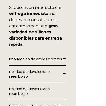
Si buscás un producto con
entrega inmediata
, no
dudes en consultarnos:
contamos con una
gran
variedad de sillones
disponibles para entrega
rápida.
Información de envíos y retiros
En Allo Interiores trabajamos para
Política de devolución y
que cada entrega sea segura y
reembolso
eficiente. A continuación, te
detallamos cómo gestionamos
En Allo Interiores no se aceptan
nuestros envíos y retiros.
Política de devolución y
devoluciones ni cambios una vez
reembolso
ENVIOS
confirmada la compra. Se
El costo de envío no está incluido
recomienda verificar medidas,
En Allo Interiores
no se aceptan
en el precio de los productos.
tapizados y detalles antes de