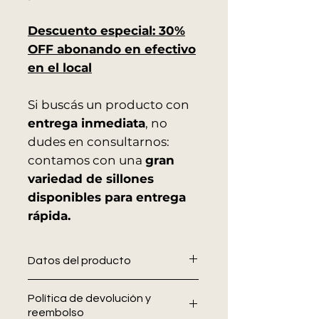
Descuento especial: 30%
OFF abonando en efectivo
en el local
Si buscás un producto con
entrega inmediata
, no
dudes en consultarnos:
contamos con una
gran
variedad de sillones
disponibles para entrega
rápida.
Datos del producto
Nuestros sillones tapizados en
Política de devolución y
Bull están diseñados
reembolso
exclusivamente para ser