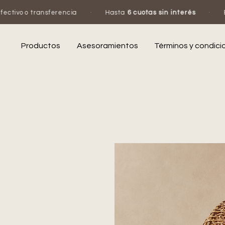
rencia
·
Hasta
6 cuotas sin interés
·
Escribinos por W
Productos
Asesoramientos
Términos y condici