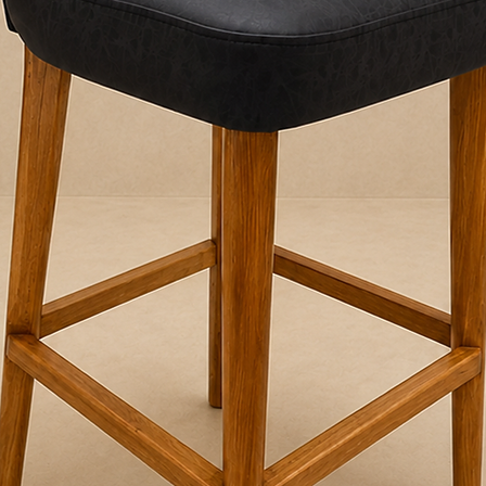
RECOMENDACION
Antes de la entrega
pasillos, escaleras 
ingreso del produc
desembalá el produc
horas para evitar h
Allo Interiores no se
embalaje se mantie