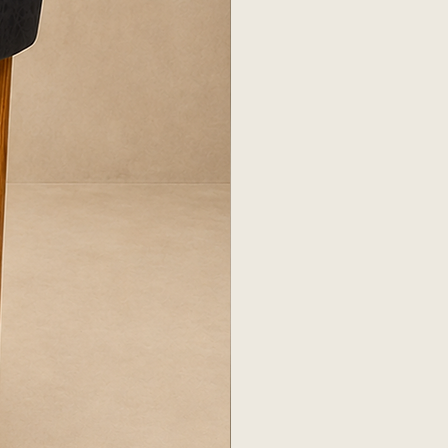
ES
, verificar medidas de puertas,
y ascensores para asegurar el
to.
Una vez recibida la entrega,
to dentro de las primeras 24
umedad o marcas en el tapizado.
 responsabiliza por daños si el
ne cerrado por más de 24 horas.