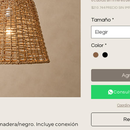
6 cuotas sin interés d
$210.744 PRECIO SIN 
Tamaño
*
Elegir
Color
*
Agr
Consul
Coordin
Re
r madera/negro. Incluye conexión