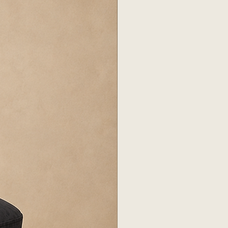
egidos.
GO EXTRA SUBIDA POR PISO
os son estimativos de referencia.
OR
o final exacto hasta tu domicilio,
erior se realizan mediante la
nar la entrega por WhatsApp.
ada por el cliente.
e nuestro depósito hasta la
porte tiene un costo adicional a
.
ICIOS
 cargo adicional.
 costo adicional por piso.
ealizan subidas por balcón o
a cotización con el flete.
CAL
compra en nuestro local del
r, con cita previa y pago total
istir con al menos dos
retiro.