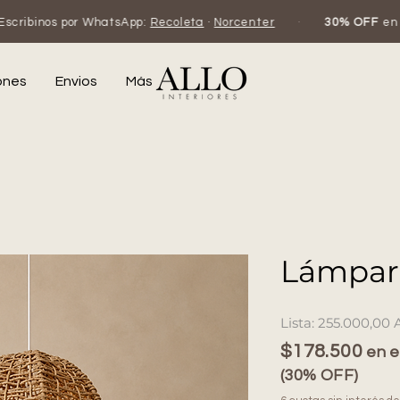
hatsApp:
Recoleta
·
Norcenter
·
30% OFF
en efectivo o transf
ones
Envios
Más
Lámpar
255.000,00 
$178.500
en e
(30% OFF)