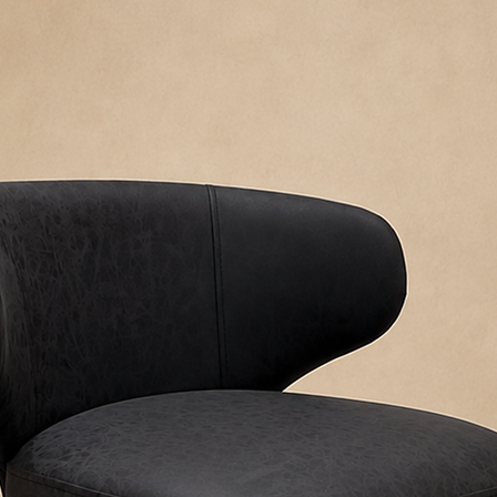
embalados y prot
IMPORTANTE: CAR
Los precios publicad
ENVIOS AL INTERI
Para conocer el cost
Los envíos al int
es necesario coordi
logística contrat
El traslado desd
empresa de trans
cargo del cliente
ENTREGAS EN EDIF
Por ascensor: sin
Por escalera: con
Nuestros fletes no r
ventana, salvo previ
RETIROS EN EL LO
Podés retirar tu 
Shopping Norcente
confirmado.
Recomendamos as
personas para el 