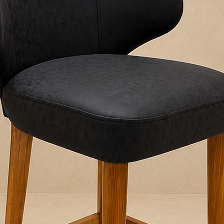
pasillos, escaleras 
ingreso del produc
desembalá el produc
horas para evitar h
Allo Interiores no se
embalaje se mantie