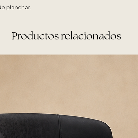
logística contrat
No planchar.
El traslado desd
empresa de trans
cargo del cliente
Productos relacionados
ENTREGAS EN EDIF
Por ascensor: sin
Por escalera: con
Nuestros fletes no r
ventana, salvo previ
RETIROS EN EL LO
Podés retirar tu 
Shopping Norcente
confirmado.
Recomendamos as
personas para el 
RECOMENDACION
Antes de la entrega