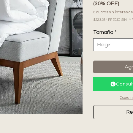
(30% OFF)
6 cuotas sin interés d
$223.364 PRECIO SIN 
Tamaño
*
Elegir
Agr
Consul
Coordin
Re