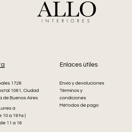
ta
Enlaces útiles
nales 1726
Envío y devoluciones
stal 1061, Ciudad
Términos y
 de Buenos Aires
condiciones
Métodos de pago
 Lunes a
 10 a 19 hs |
de 11 a 16