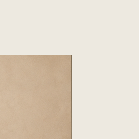
ada por el cliente.
e nuestro depósito hasta la
porte tiene un costo adicional a
.
ICIOS
 cargo adicional.
 costo adicional por piso.
ealizan subidas por balcón o
a cotización con el flete.
CAL
compra en nuestro local del
r, con cita previa y pago total
istir con al menos dos
retiro.
ES
, verificar medidas de puertas,