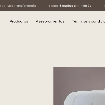
erencia
·
Hasta
6 cuotas sin interés
·
Escribinos por W
Productos
Asesoramientos
Términos y condici