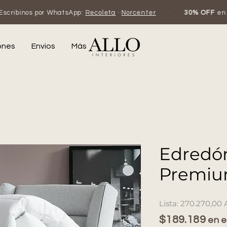
hatsApp:
Recoleta
·
Norcenter
·
30% OFF
en efectivo o trans
ones
Envios
Más
Edredón
Premi
270.270,00 
$189.189
en e