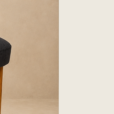
y ascensores para asegurar el
to.
Una vez recibida la entrega,
to dentro de las primeras 24
umedad o marcas en el tapizado.
 responsabiliza por daños si el
ne cerrado por más de 24 horas.