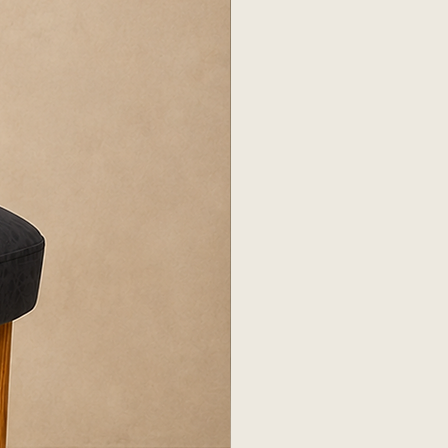
ICIOS
 cargo adicional.
 costo adicional por piso.
ealizan subidas por balcón o
a cotización con el flete.
CAL
compra en nuestro local del
r, con cita previa y pago total
istir con al menos dos
retiro.
ES
, verificar medidas de puertas,
y ascensores para asegurar el
to.
Una vez recibida la entrega,
to dentro de las primeras 24
umedad o marcas en el tapizado.
 responsabiliza por daños si el