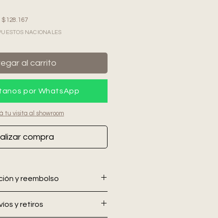
e $128.167
IMPUESTOS NACIONALES
egar al carrito
tanos por WhatsApp
á tu visita al showroom
alizar compra
ución y reembolso
 se aceptan devoluciones ni
íos y retiros
nfirmada la compra.
Se
r medidas, tapizados y detalles