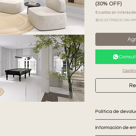
(30% OFF)
6 cuotas sin interés d
$635.537 PRECIO SIN 
Agr
Consul
Coordin
Re
Política de devol
En Allo Interiores
no
Información de env
cambios una vez co
recomienda verifica