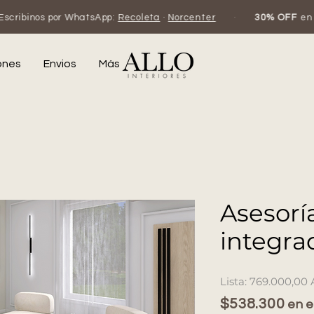
hatsApp:
Recoleta
·
Norcenter
·
30% OFF
en efectivo o trans
ones
Envios
Más
Asesorí
integra
769.000,00
$538.300
en e