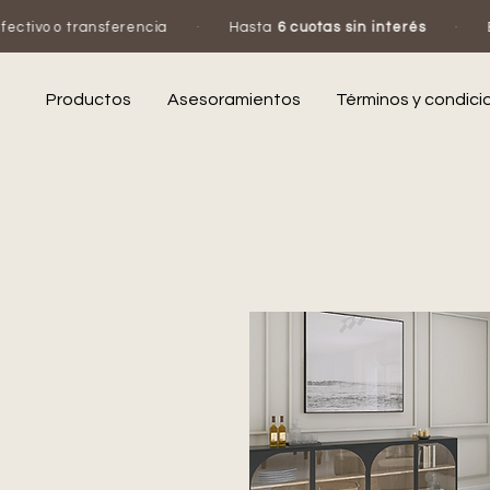
rencia
·
Hasta
6 cuotas sin interés
·
Escribinos por W
Productos
Asesoramientos
Términos y condici