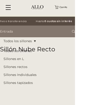
Carrito
vo o transferencia
·
Hasta
6 cuotas sin interés
·
Entrada
Todos los sillones
Sillón Nube Recto
Todos los sillones
Sillones en L
Sillones rectos
Sillones Individuales
Sillones tapizados