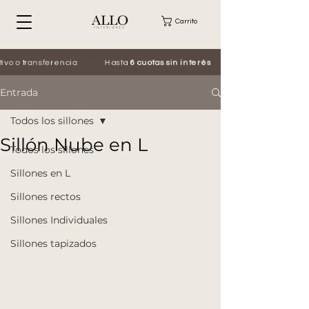
Carrito
 o transferencia
·
Hasta
6 cuotas sin interés
·
Entrada
Todos los sillones
Sillón Nube en L
Todos los sillones
Sillones en L
Sillones rectos
Sillones Individuales
Sillones tapizados